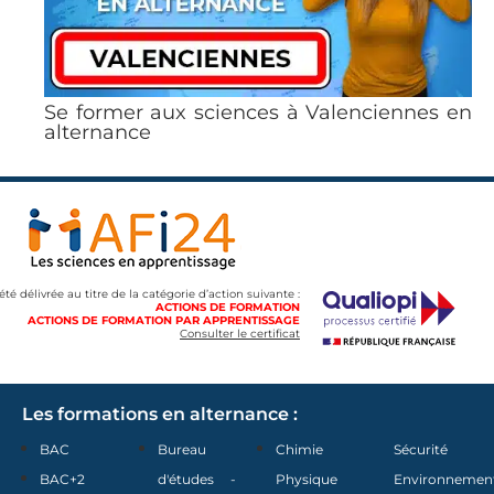
Se former aux sciences à Valenciennes en
alternance
 été délivrée au titre de la catégorie d’action suivante :
ACTIONS DE FORMATION
ACTIONS DE FORMATION PAR APPRENTISSAGE
Consulter le certificat
Les formations en alternance :
BAC
Bureau
Chimie
Sécurité
BAC+2
d'études -
Physique
Environnemen