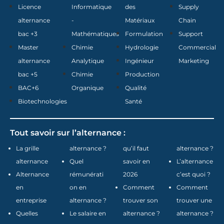
Licence
Informatique
des
Supply
alternance
-
Matériaux
Chain
bac +3
Mathématiques
Formulation
Support
Master
Chimie
Hydrologie
Commercial
alternance
Analytique
Ingénieur
Marketing
bac +5
Chimie
Production
BAC+6
Organique
Qualité
Biotechnologies
Santé
Tout savoir sur l’alternance :
La grille
alternance ?
qu’il faut
alternance ?
alternance
Quel
savoir en
L’alternance
Alternance
rémunérati
2026
c’est quoi ?
en
on en
Comment
Comment
entreprise
alternance ?
trouver son
trouver une
Quelles
Le salaire en
alternance ?
alternance ?