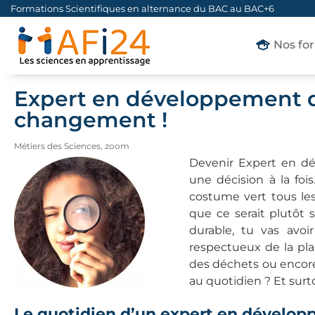
Formations Scientifiques en alternance du BAC au BAC+6
Nos fo
Expert en développement du
changement !
Métiers des Sciences
,
zoom
Devenir Expert en dé
une décision à la foi
costume vert tous les
que ce serait plutôt s
durable, tu vas avoi
respectueux de la plan
des déchets ou encore 
au quotidien ? Et surt
Le quotidien d’un expert en dévelo