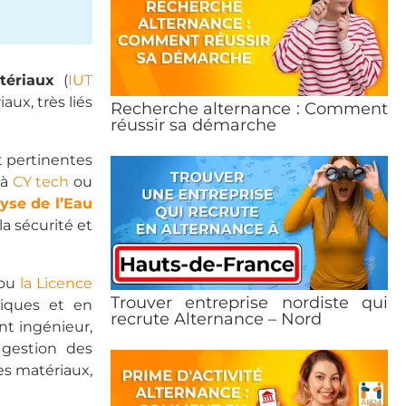
tériaux
(
IUT
aux, très liés
Recherche alternance : Comment
réussir sa démarche
t pertinentes
 à
CY tech
ou
yse de l’Eau
a sécurité et
ou
la Licence
Trouver entreprise nordiste qui
tiques et en
recrute Alternance – Nord
nt ingénieur,
 gestion des
es matériaux,