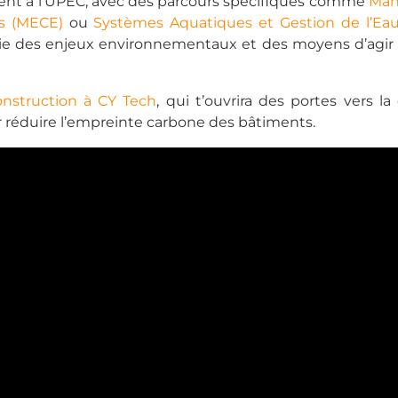
nt à l’UPEC, avec des parcours spécifiques comme
Man
es (MECE)
ou
Systèmes Aquatiques et Gestion de l’Ea
die des enjeux environnementaux et des moyens d’agir
nstruction à CY Tech
, qui t’ouvrira des portes vers la
r réduire l’empreinte carbone des bâtiments.