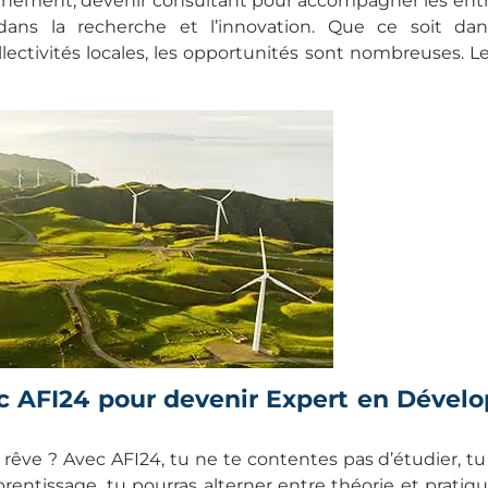
onnement, devenir consultant pour accompagner les ent
ans la recherche et l’innovation. Que ce soit dans 
llectivités locales, les opportunités sont nombreuses. L
ec AFI24 pour devenir Expert en Déve
 rêve ? Avec AFI24, tu ne te contentes pas d’étudier, tu 
rentissage, tu pourras alterner entre théorie et pratiq