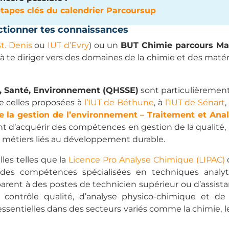
étapes clés du calendrier Parcoursup
ectionner tes connaissances
St. Denis
ou
IUT d’Evry
) ou un
BUT Chimie parcours Ma
jà te diriger vers des domaines de la chimie et des matéri
é, Santé, Environnement (QHSSE)
sont particulièremen
e celles proposées à
l’IUT de Béthune
, à
l’IUT de Sénart
,
de la gestion de l’environnement – Traitement et Anal
nt d’acquérir des compétences en gestion de la qualité, l
 métiers liés au développement durable.
les telles que la
Licence Pro Analyse Chimique (LIPAC)
des compétences spécialisées en techniques analy
parent à des postes de technicien supérieur ou d’assista
ontrôle qualité, d’analyse physico-chimique et de
sentielles dans des secteurs variés comme la chimie, l