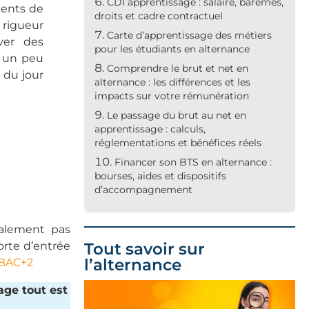
CDI apprentissage : salaire, barèmes,
lents de
droits et cadre contractuel
rigueur
Carte d’apprentissage des métiers
uver des
pour les étudiants en alternance
, un peu
Comprendre le brut et net en
 du jour
alternance : les différences et les
impacts sur votre rémunération
Le passage du brut au net en
apprentissage : calculs,
réglementations et bénéfices réels
Financer son BTS en alternance :
bourses, aides et dispositifs
d’accompagnement
ralement pas
orte d’entrée
Tout savoir sur
l’alternance
 BAC+2
age tout est