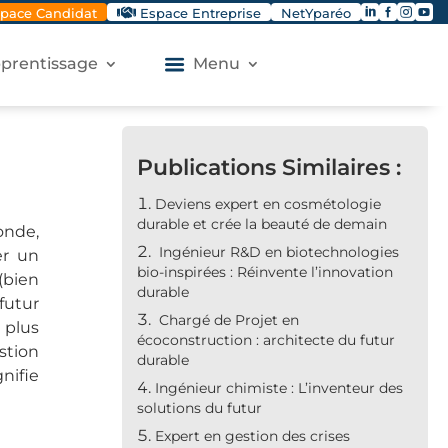




pace Candidat
Espace Entreprise
NetYparéo
apprentissage
Menu
Publications Similaires :
Deviens expert en cosmétologie
durable et crée la beauté de demain
onde,
Ingénieur R&D en biotechnologies
er un
bio-inspirées : Réinvente l’innovation
(bien
durable
futur
Chargé de Projet en
 plus
écoconstruction : architecte du futur
stion
durable
nifie
Ingénieur chimiste : L’inventeur des
solutions du futur
Expert en gestion des crises