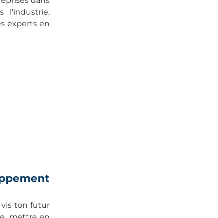
reprises dans
l’industrie,
es experts en
loppement
vis ton futur
ue, mettre en