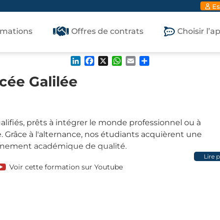
Es
rmations
Offres de contrats
Choisir l’
LinkedIn
Facebook
X
WhatsApp
Email
Partager
cée Galilée
lifiés, prêts à intégrer le monde professionnel ou à
. Grâce à l'alternance, nos étudiants acquièrent une
ignement académique de qualité.
Lire 
Voir cette formation sur Youtube
es domaines de la formulation, de l'analyse chimique, de 
ation à la qualité, sécurité, santé, et environnement
ionnelle.