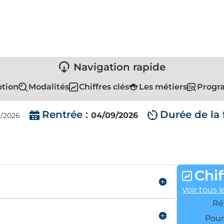
Navigation rapide
ption
Modalités
Chiffres clés
Les métiers
Progra
Rentrée :
Durée de la 
04/09/2026
09/2026
Chif
Voir tous l
Ré
Pour