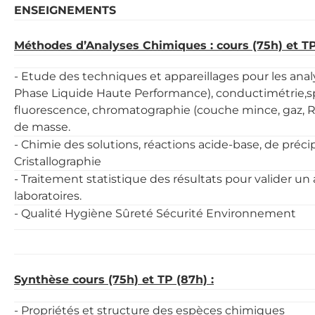
ENSEIGNEMENTS
Méthodes d’Analyses Chimiques : cours (75h) et TP
- Etude des techniques et appareillages pour les ana
Phase Liquide Haute Performance), conductimétrie,s
fluorescence, chromatographie (couche mince, gaz, 
de masse.
- Chimie des solutions, réactions acide-base, de préc
Cristallographie
- Traitement statistique des résultats pour valider u
laboratoires.
- Qualité Hygiène Sûreté Sécurité Environnement
Synthèse cours (75h) et TP (87h) :
- Propriétés et structure des espèces chimiques