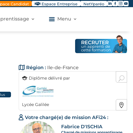




pace Candidat
Espace Entreprise
NetYparéo
apprentissage
Menu
RECRUTER
un apprenti de
cette formation
Région :
Ile-de-France
Diplôme délivré par
plus
la
Lycée Galilée
Votre chargé(e) de mission AFi24 :
Fabrice D'ISCHIA
Chargé de missions apprentissage