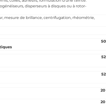
nis, colles, adhésifs, formulation d’une teinte.
généiseurs, disperseurs à disques ou à rotor-
r, mesure de brillance, centrifugation, rhéométrie,
5
tiques
52
52
20
20