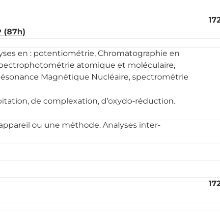
17
 (87h)
lyses en : potentiométrie, Chromatographie en
pectrophotométrie atomique et moléculaire,
Résonance Magnétique Nucléaire, spectrométrie
ipitation, de complexation, d’oxydo-réduction.
n appareil ou une méthode. Analyses inter-
17