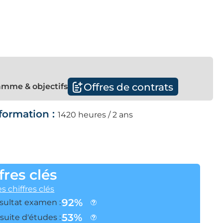
Offres de contrats
mme & objectifs
formation :
1420 heures / 2 ans
fres clés
es chiffres clés
92%
sultat examen :
53%
suite d'études :