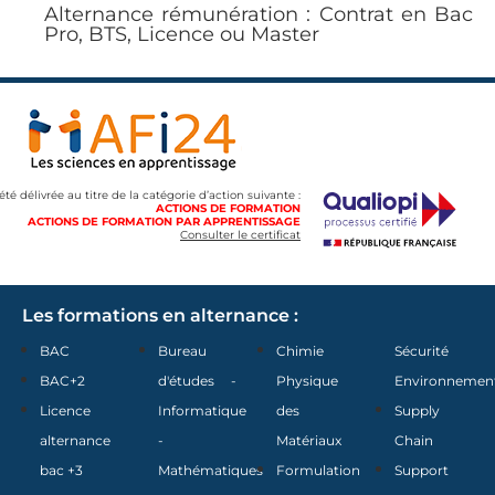
Alternance rémunération : Contrat en Bac
Pro, BTS, Licence ou Master
 été délivrée au titre de la catégorie d’action suivante :
ACTIONS DE FORMATION
ACTIONS DE FORMATION PAR APPRENTISSAGE
Consulter le certificat
Les formations en alternance :
BAC
Bureau
Chimie
Sécurité
BAC+2
d'études -
Physique
Environnemen
Licence
Informatique
des
Supply
alternance
-
Matériaux
Chain
bac +3
Mathématiques
Formulation
Support