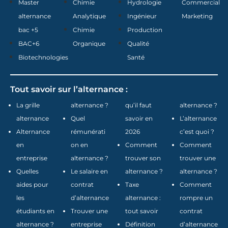
Master
Chimie
Hydrologie
Commercial
alternance
Analytique
Ingénieur
Marketing
bac +5
Chimie
Production
BAC+6
Organique
Qualité
Biotechnologies
Santé
Tout savoir sur l’alternance :
La grille
alternance ?
qu’il faut
alternance ?
alternance
Quel
savoir en
L’alternance
Alternance
rémunérati
2026
c’est quoi ?
en
on en
Comment
Comment
entreprise
alternance ?
trouver son
trouver une
Quelles
Le salaire en
alternance ?
alternance ?
aides pour
contrat
Taxe
Comment
les
d’alternance
alternance :
rompre un
étudiants en
Trouver une
tout savoir
contrat
alternance ?
entreprise
Définition
d’alternance