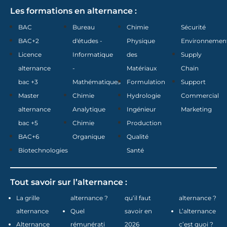
Les formations en alternance :
BAC
Bureau
Chimie
Sécurité
BAC+2
d'études -
Physique
Environnemen
Licence
Informatique
des
Supply
alternance
-
Matériaux
Chain
bac +3
Mathématiques
Formulation
Support
Master
Chimie
Hydrologie
Commercial
alternance
Analytique
Ingénieur
Marketing
bac +5
Chimie
Production
BAC+6
Organique
Qualité
Biotechnologies
Santé
Tout savoir sur l’alternance :
La grille
alternance ?
qu’il faut
alternance ?
alternance
Quel
savoir en
L’alternance
Alternance
rémunérati
2026
c’est quoi ?