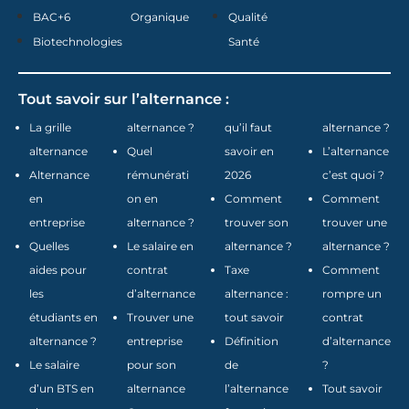
BAC+6
Organique
Qualité
Biotechnologies
Santé
Tout savoir sur l’alternance :
La grille
alternance ?
qu’il faut
alternance ?
alternance
Quel
savoir en
L’alternance
Alternance
rémunérati
2026
c’est quoi ?
en
on en
Comment
Comment
entreprise
alternance ?
trouver son
trouver une
Quelles
Le salaire en
alternance ?
alternance ?
aides pour
contrat
Taxe
Comment
les
d’alternance
alternance :
rompre un
étudiants en
Trouver une
tout savoir
contrat
alternance ?
entreprise
Définition
d’alternance
Le salaire
pour son
de
?
d’un BTS en
alternance
l’alternance
Tout savoir