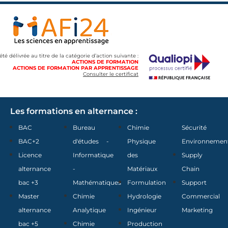
 été délivrée au titre de la catégorie d’action suivante :
ACTIONS DE FORMATION
ACTIONS DE FORMATION PAR APPRENTISSAGE
Consulter le certificat
Les formations en alternance :
BAC
Bureau
Chimie
Sécurité
BAC+2
d'études -
Physique
Environnemen
Licence
Informatique
des
Supply
alternance
-
Matériaux
Chain
bac +3
Mathématiques
Formulation
Support
Master
Chimie
Hydrologie
Commercial
alternance
Analytique
Ingénieur
Marketing
bac +5
Chimie
Production