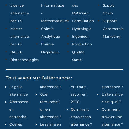
Licence
Informatique
des
Supply
alternance
-
Matériaux
Chain
bac +3
Mathématiques
Formulation
Support
Master
Chimie
Hydrologie
Commercial
alternance
Analytique
Ingénieur
Marketing
bac +5
Chimie
Production
BAC+6
Organique
Qualité
Biotechnologies
Santé
Tout savoir sur l’alternance :
La grille
alternance ?
qu’il faut
alternance ?
alternance
Quel
savoir en
L’alternance
Alternance
rémunérati
2026
c’est quoi ?
en
on en
Comment
Comment
entreprise
alternance ?
trouver son
trouver une
Quelles
Le salaire en
alternance ?
alternance ?