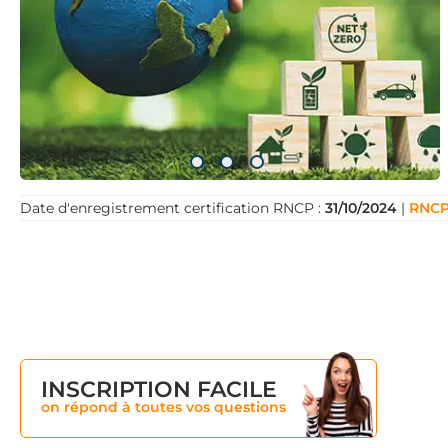
compétences en gestion de projet et en analyse économ
compétitivité des solutions développées.
Cette formation vous prépare à des métiers d’avenir : 
R&D ou ingénieur projet. Vous pourrez intégrer des bu
recherche ou institutions publiques, au cœur des inn
Rejoignez-nous et devenez acteur du changement !
Date d'enregistrement certification RNCP :
31/10/2024
|
RNCP
INSCRIPTION FACILE
on répond à toutes vos questions