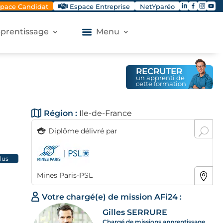




pace Candidat
Espace Entreprise
NetYparéo
apprentissage
Menu
RECRUTER
un apprenti de
cette formation
Région :
Ile-de-France
Diplôme délivré par
plus
Mines Paris-PSL
Votre chargé(e) de mission AFi24 :
s et
Gilles SERRURE
Chargé de missions apprentissage