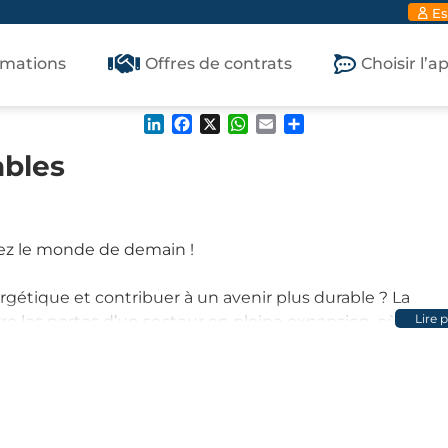
Es
rmations
Offres de contrats
Choisir l’
LinkedIn
Facebook
X
WhatsApp
Email
Partager
ables
ez le monde de demain !
ergétique et contribuer à un avenir plus durable ? La
Lire 
e les portes d’un secteur en pleine expansion, où
tégique, vous apprendrez à concevoir et optimiser des
xploitant les meilleures ressources naturelles : solaire,
 la modélisation avancée, l’optimisation des performance
réseaux intelligents. Vous développerez également des