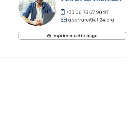
+33 06 73 67 98 97
eur
g.serrure@afi24.org
e
Imprimer cette page