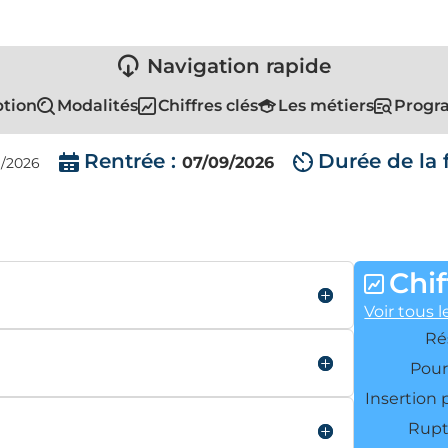
Navigation rapide
ption
Modalités
Chiffres clés
Les métiers
Progra
Rentrée :
Durée de la 
07/09/2026
09/2026
Chif
Voir tous l
Ré
Pour
Insertion 
Rupt