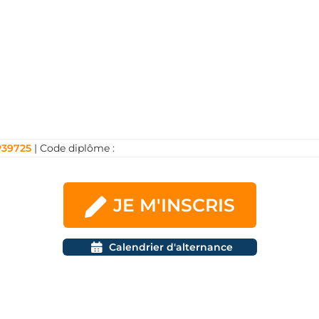
ique, essentielles pour assurer la viabilité et la
chef de projet, ingénieur études, expert-conseil, ingéni
reaux d’études, entreprises industrielles, laboratoires d
ovations qui façonneront le futur énergétique.
39725
| Code diplôme :
JE M'INSCRIS
Calendrier d'alternance