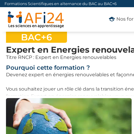
Formations Scientifiques en alternance du BAC au BAC+6
Nos fo
BAC+6
Expert en Energies renouvel
Titre RNCP : Expert en Energies renouvelables
Pourquoi cette formation ?
Devenez expert en énergies renouvelables et façonn
Vous souhaitez jouer un rôle clé dans la transition én
formation Expert en énergies renouvelables vous ouvr
innovation et impact environnemental vont de pair.
Grâce à une approche technique, scientifique et stra
systèmes de captation et de conversion d’énergie, en e
éolien, biomasse, énergies marines… Vous maîtriserez
l’intégration des solutions énergétiques au sein de 