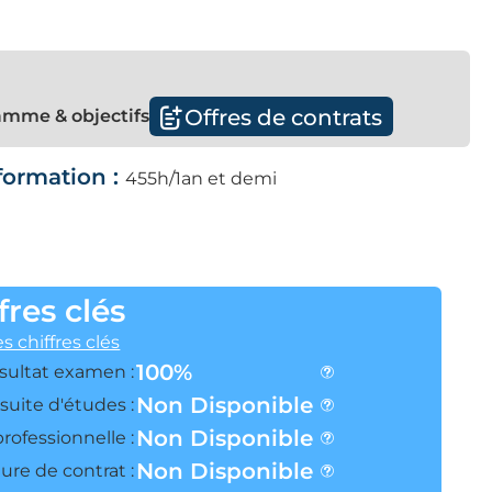
Offres de contrats
mme & objectifs
formation :
455h/1an et demi
fres clés
es chiffres clés
100%
sultat examen :
Non Disponible
suite d'études :
Non Disponible
professionnelle :
Non Disponible
ure de contrat :