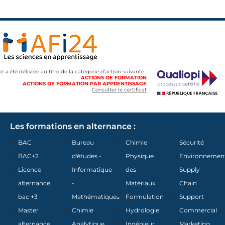
té a été délivrée au titre de la catégorie d’action suivante :
ACTIONS DE FORMATION
ACTIONS DE FORMATION PAR APPRENTISSAGE
Consulter le certificat
Les formations en alternance :
BAC
Bureau
Chimie
Sécurité
BAC+2
d'études -
Physique
Environnemen
Licence
Informatique
des
Supply
alternance
-
Matériaux
Chain
bac +3
Mathématiques
Formulation
Support
Master
Chimie
Hydrologie
Commercial
alternance
Analytique
Ingénieur
Marketing