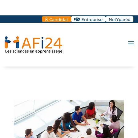
Candidat
Entreprise
NetYparéo