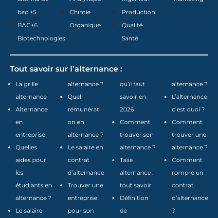
bac +5
Chimie
Production
BAC+6
Organique
Qualité
Biotechnologies
Santé
Tout savoir sur l’alternance :
La grille
alternance ?
qu’il faut
alternance ?
alternance
Quel
savoir en
L’alternance
Alternance
rémunérati
2026
c’est quoi ?
en
on en
Comment
Comment
entreprise
alternance ?
trouver son
trouver une
Quelles
Le salaire en
alternance ?
alternance ?
aides pour
contrat
Taxe
Comment
les
d’alternance
alternance :
rompre un
étudiants en
Trouver une
tout savoir
contrat
alternance ?
entreprise
Définition
d’alternance
Le salaire
pour son
de
?