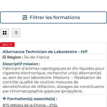
à son réseau et son expertise dans le secteur de
l'éducation, AFi24 met à votre disposition une
plateforme d'information qui facilite la connexion entre
Filtrer les formations
les candidats et les entreprises locales.
BAC+2
Alternance Technicien de Laboratoire – H/F
Région :
Île-de-France
Descriptif mission :
Fabricant d’arômes vapologiques et d’e-liquides pour
Les secteurs qui recrutent en
cigarette électronique, recherche un(e) alternant(e)
au sein de son laboratoire. Missions : - Réalisation de
alternance à Créteil, dans le 94
contrôle qualité de routine: mesures de
densité/indice de réfraction, dosages de constituants
À Créteil, divers secteurs d’activités sont en pleine
par chromatographie gazeuse (propylène...
expansion et proposent de nombreuses opportunités
Formation(s) associée(s) :
d'alternance. Les domaines les plus actifs comprennent
BTS Métiers de la Chimie – ETSL
le commerce, le service à la personne, l'informatique et