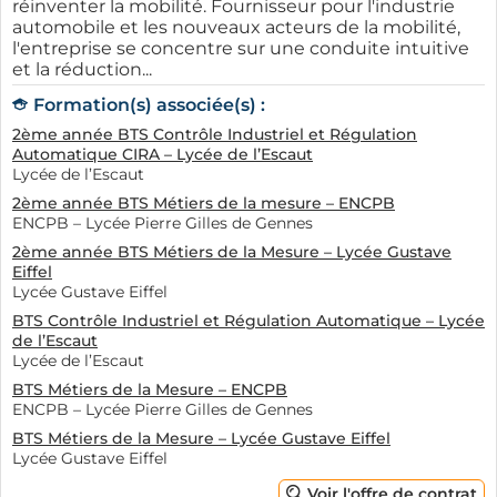
réinventer la mobilité. Fournisseur pour l'industrie
automobile et les nouveaux acteurs de la mobilité,
l'entreprise se concentre sur une conduite intuitive
et la réduction...
Formation(s) associée(s) :
Le secteur commercial comporte des opportunités en
2ème année BTS Contrôle Industriel et Régulation
vente, gestion de la relation client et marketing. Ces
Automatique CIRA – Lycée de l’Escaut
rôles sont particulièrement formateurs, car ils offrent la
Lycée de l’Escaut
possibilité d'interagir directement avec des clients réels
2ème année BTS Métiers de la mesure – ENCPB
et d'apprendre à naviguer dans les dynamiques de
ENCPB – Lycée Pierre Gilles de Gennes
vente. Les postes dans le domaine technique
2ème année BTS Métiers de la Mesure – Lycée Gustave
Eiffel
permettent également aux alternants de travailler
Lycée Gustave Eiffel
comme assistants dans des bureaux d'études ou des
BTS Contrôle Industriel et Régulation Automatique – Lycée
laboratoires. Cela leur donnera l'occasion de développer
de l’Escaut
des compétences pratiques qui seront bénéfiques
Lycée de l’Escaut
dans leur carrière.
BTS Métiers de la Mesure – ENCPB
ENCPB – Lycée Pierre Gilles de Gennes
Enfin, pour ceux qui se dirigent vers des carrières
BTS Métiers de la Mesure – Lycée Gustave Eiffel
créatives, de nombreuses entreprises recherchent des
Lycée Gustave Eiffel
profils en graphisme, communication ou
Voir l'offre de contrat