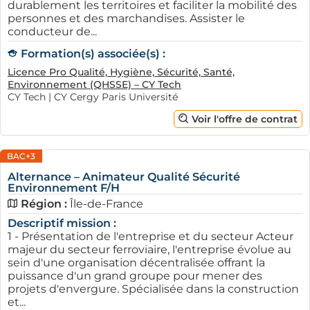
durablement les territoires et faciliter la mobilité des
conseils bienveillants ainsi que des contacts précieux
personnes et des marchandises. Assister le
en termes d'offres d'alternance.
conducteur de...
Formation(s) associée(s) :
Enfin, les réseaux sociaux professionnels comme
LinkedIn sont des outils très efficaces pour découvrir
Licence Pro Qualité, Hygiène, Sécurité, Santé,
Environnement (QHSSE) – CY Tech
des opportunités d'alternance. En créant un profil
CY Tech | CY Cergy Paris Université
attractif et en suivant les entreprises Cristoliennes, les
Voir l'offre de contrat
candidats augmentent leur visibilité et leurs chances
d'être repérés par des recruteurs à la recherche de
nouveaux talents. Avoir une bonne présence en ligne
BAC+3
est désormais indispensable pour se faire connaître et
Alternance – Animateur Qualité Sécurité
Environnement F/H
se démarquer.
Région :
Île-de-France
AFi24 : un soutien dans la
Descriptif mission :
recherche d'alternance à Créteil
1 - Présentation de l'entreprise et du secteur Acteur
majeur du secteur ferroviaire, l'entreprise évolue au
AFi24
se présente comme un acteur incontournable
sein d'une organisation décentralisée offrant la
pour les jeunes qui cherchent une entreprise qui
puissance d'un grand groupe pour mener des
projets d'envergure. Spécialisée dans la construction
recrute en alternance à Créteil. En offrant une
et...
plateforme d'information, AFi24 aide les candidats à