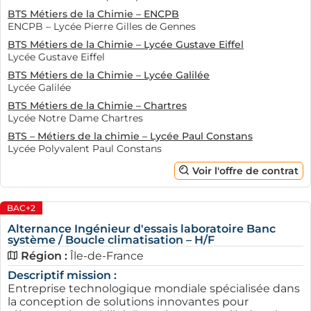
d'embauche et d'évolution professionnelle pour les
BTS Métiers de la Chimie – ENCPB
candidats en alternance.
ENCPB – Lycée Pierre Gilles de Gennes
BTS Métiers de la Chimie – Lycée Gustave Eiffel
Les types de postes offerts en
Lycée Gustave Eiffel
alternance dans le Val de Marne
BTS Métiers de la Chimie – Lycée Galilée
Lycée Galilée
Les entreprises qui recrutent en alternance à Créteil
BTS Métiers de la Chimie – Chartres
proposent une large gamme de postes. Les alternants
Lycée Notre Dame Chartres
peuvent se voir offrir des rôles diversifiés dans des
BTS – Métiers de la chimie – Lycée Paul Constans
domaines administratif, commercial, technique ou
Lycée Polyvalent Paul Constans
créatif. Dans le secteur administratif, par exemple, les
Voir l'offre de contrat
jeunes peuvent intégrer des équipes pour gérer la
logistique, le planning ou le suivi des clients. Ce type de
BAC+2
poste leur permettra d'acquérir des compétences
essentielles pour leur futur métier.
Alternance Ingénieur d'essais laboratoire Banc
système / Boucle climatisation – H/F
Région :
Île-de-France
Descriptif mission :
Entreprise technologique mondiale spécialisée dans
la conception de solutions innovantes pour