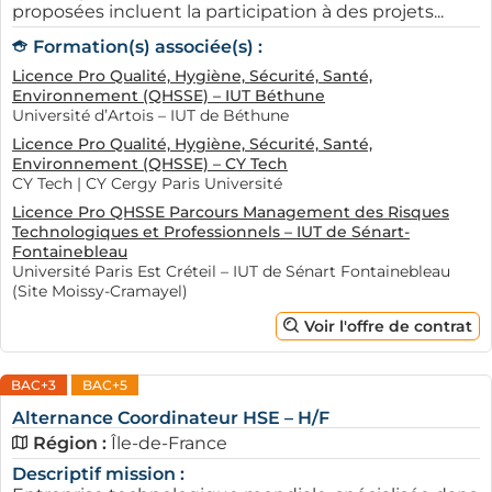
proposées incluent la participation à des projets...
marché sur les tendances de l'alternance à Créteil, dans
le Val de Marne. Cela constitue une précieuse aide pour
Formation(s) associée(s) :
les jeunes souhaitant cibler les secteurs en plein essor.
Licence Pro Qualité, Hygiène, Sécurité, Santé,
Grâce à ces informations, les candidats peuvent adapter
Environnement (QHSSE) – IUT Béthune
Université d’Artois – IUT de Béthune
leur démarche et maximiser leurs chances de succès.
Licence Pro Qualité, Hygiène, Sécurité, Santé,
Ainsi, AFi24 s’avère être un soutien précieux pour les
Environnement (QHSSE) – CY Tech
jeunes à la recherche d'une alternance en alignant leurs
CY Tech | CY Cergy Paris Université
attentes avec les besoins des entreprises locales. Que
Licence Pro QHSSE Parcours Management des Risques
ce soit pour découvrir des offres d'emploi ou pour se
Technologiques et Professionnels – IUT de Sénart-
Fontainebleau
préparer au mieux, AFi24 est là pour accompagner
Université Paris Est Créteil – IUT de Sénart Fontainebleau
chaque candidat dans son parcours vers l’ emploi.
(Site Moissy-Cramayel)
Voir l'offre de contrat
BAC+3
BAC+5
Alternance Coordinateur HSE – H/F
Région :
Île-de-France
Descriptif mission :