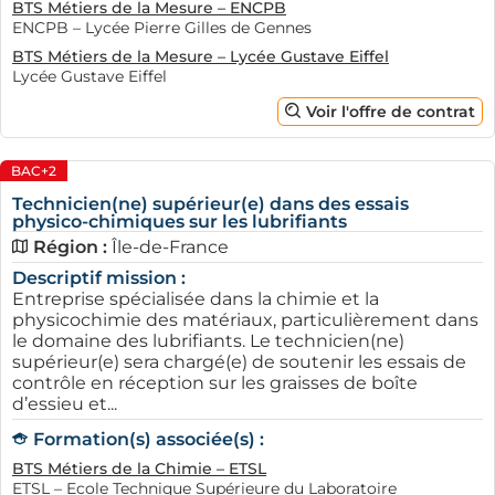
BTS Métiers de la Mesure – ENCPB
aux particuliers, par exemple, cherchent souvent des
ENCPB – Lycée Pierre Gilles de Gennes
alternants pour les aider dans leurs missions
BTS Métiers de la Mesure – Lycée Gustave Eiffel
quotidiennes. Dans le secteur de l'informatique, les
Lycée Gustave Eiffel
entreprises technologiques adoptent une approche
Voir l'offre de contrat
proactive en ouvrant leurs portes aux apprentis. Cela
permet aux jeunes de se former dans un
environnement innovant et stimulant. Les formations
BAC+2
en alternance dans ces domaines sont idéales pour
Technicien(ne) supérieur(e) dans des essais
physico-chimiques sur les lubrifiants
ceux qui désirent acquérir des compétences pratiques
Région :
Île-de-France
tout en poursuivant leur éducation.
Descriptif mission :
Enfin, le secteur de la santé, ne cessant de croître,
Entreprise spécialisée dans la chimie et la
physicochimie des matériaux, particulièrement dans
nécessite des étudiants en alternance. Divers
le domaine des lubrifiants. Le technicien(ne)
établissements médicaux et paramédicaux Cristoliens
supérieur(e) sera chargé(e) de soutenir les essais de
cherchent à intégrer des alternants pour des
contrôle en réception sur les graisses de boîte
formations variées, offrant ainsi une excellente porte
d’essieu et...
d'entrée aux jeunes intéressés par les métiers de la
Formation(s) associée(s) :
santé. L'importance de ces secteurs ne doit pas être
BTS Métiers de la Chimie – ETSL
sous-estimée, tant ils offrent de possibilités
ETSL – Ecole Technique Supérieure du Laboratoire