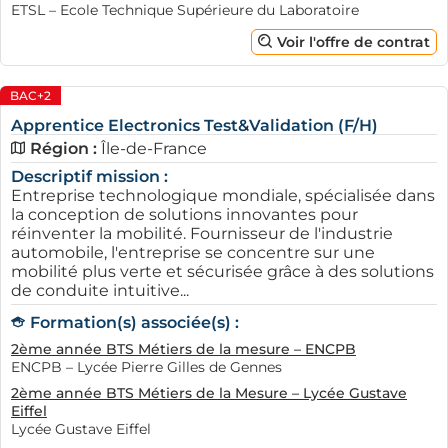
ETSL – Ecole Technique Supérieure du Laboratoire
la santé. Le secteur commercial, par exemple, regorge
Voir l'offre de contrat
d'entreprises qui sont constamment à la recherche de
nouveaux talents pour renforcer leurs équipes tout en
offrant une formation pratique et enrichissante. Ces
BAC+2
entreprises sont prêtes à investir dans l’apprentissage
Apprentice Electronics Test&Validation (F/H)
des jeunes afin de bâtir une main-d'œuvre à la fois
Région :
Île-de-France
qualifiée et dynamique.
Descriptif mission :
Entreprise technologique mondiale, spécialisée dans
la conception de solutions innovantes pour
réinventer la mobilité. Fournisseur de l'industrie
automobile, l'entreprise se concentre sur une
mobilité plus verte et sécurisée grâce à des solutions
de conduite intuitive...
Formation(s) associée(s) :
2ème année BTS Métiers de la mesure – ENCPB
ENCPB – Lycée Pierre Gilles de Gennes
Le service à la personne est aussi un domaine en pleine
2ème année BTS Métiers de la Mesure – Lycée Gustave
croissance, surtout avec l'accroissement de la demande
Eiffel
Lycée Gustave Eiffel
pour des services à domicile. Les agences de services