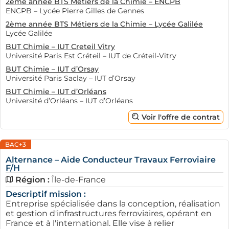
urgent d'alternants.
2ème année BTS Métiers de la Chimie – ENCPB
ENCPB – Lycée Pierre Gilles de Gennes
Ensuite, le réseautage est une technique efficace pour
2ème année BTS Métiers de la Chimie – Lycée Galilée
augmenter les chances de dénicher une bonne
Lycée Galilée
alternance. Participer à des forums, des salons de
BUT Chimie – IUT Creteil Vitry
Université Paris Est Créteil – IUT de Créteil-Vitry
l'emploi ou des événements locaux est une excellente
BUT Chimie – IUT d’Orsay
façon d'élargir son cercle de contacts. Ces événements
Université Paris Saclay – IUT d’Orsay
permettent d’approcher directement des entreprises,
BUT Chimie – IUT d’Orléans
et souvent, des opportunités d'alternance peuvent
Université d’Orléans – IUT d’Orléans
apparaitre lors de ces échanges. C'est l'occasion de se
Voir l'offre de contrat
faire remarquer par des recruteurs et de renforcer son
réseau professionnel.
BAC+3
Les écoles et centres de formation jouent également
Alternance – Aide Conducteur Travaux Ferroviaire
un rôle essentiel dans la mise en relation avec les
F/H
entreprises. Beaucoup d'établissements disposent de
Région :
Île-de-France
partenariats avec des entreprises locales qui
Descriptif mission :
recherchent des alternants. Il est donc judicieux pour
Entreprise spécialisée dans la conception, réalisation
les étudiants de se rapprocher du service des relations
et gestion d'infrastructures ferroviaires, opérant en
France et à l'international. Elle vise à relier
entreprises de leur école. Ce dernier peut fournir des