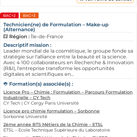
développement web. Cette variété de postes permet
aux étudiants de trouver une alternance en adéquation
BAC+2
BAC+3
avec leurs aspirations professionnelles, tout en
enrichissant leur expérience personnelle. Les bons
Technicien(ne) de Formulation – Make-up
(Alternance)
choix pris à ce stade de leur parcours peuvent faire une
Région :
Île-de-France
grosse différence dans leur vie future.
Descriptif mission :
Comment trouver une entreprise
Leader mondial de la cosmétique, le groupe fonde sa
stratégie sur l'alliance entre la beauté et la science.
qui recrute en alternance à Créteil
Avec 4 100 collaborateurs en Recherche & Innovation
?
(R&I), l'entreprise transforme les opportunités
digitales et scientifiques en...
Trouver une entreprise qui recrute des apprentis
Formation(s) associée(s) :
Cristoliens peut sembler être un défi, mais plusieurs
Licence Pro – Chimie : Formulation – Parcours Formulation
stratégies pratiques existent. La première consiste à
Industrielle – CY Tech
fréquenter les plateformes en ligne spécialisées dans
CY Tech | CY Cergy Paris Université
les offres d'emploi. De nombreux sites, en particulier
Licence pro chimie formulation – Sorbonne
ceux dédiés à l'alternance, regroupent des annonces
Sorbonne Université
spécifiques pour les jeunes chercheurs. Cela permet de
2ème année BTS Métiers de la Chimie – ETSL
cibler directement les entreprises qui ont un besoin
ETSL – Ecole Technique Supérieure du Laboratoire