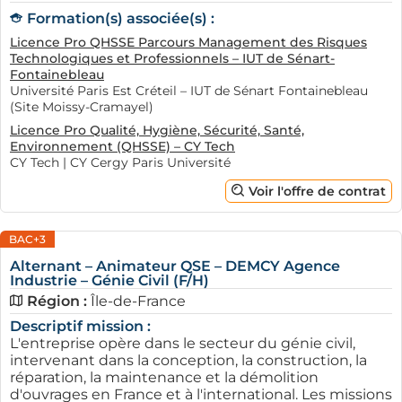
Formation(s) associée(s) :
naviguer dans le monde complexe de l'alternance, en
particulier pour être
alternant en biotechnologies
ou en
Licence Pro QHSSE Parcours Management des Risques
Technologiques et Professionnels – IUT de Sénart-
chimie analytique
. Sur leur site, vous trouverez une
Fontainebleau
multitude d'offres d'alternance actualisées, ainsi que
Université Paris Est Créteil – IUT de Sénart Fontainebleau
des conseils pertinents pour maximiser vos chances de
(Site Moissy-Cramayel)
décrocher un contrat.
Licence Pro Qualité, Hygiène, Sécurité, Santé,
Environnement (QHSSE) – CY Tech
CY Tech | CY Cergy Paris Université
De nombreuses ressources sont mises à disposition, en
particulier des articles sur la préparation d’un entretien
Voir l'offre de contrat
ou la rédaction d’un CV adapté au marché. En
complément, AFi24 organise régulièrement des
BAC+3
webinaires et des événements d’orientation qui
Alternant – Animateur QSE – DEMCY Agence
permettent aux chercheurs d'alternance d'interagir
Industrie – Génie Civil (F/H)
directement avec des professionnels du secteur. Ces
Région :
Île-de-France
événements constituent une excellente opportunité
Descriptif mission :
pour poser des questions et partager des retours
L'entreprise opère dans le secteur du génie civil,
d'expérience concrets.
intervenant dans la conception, la construction, la
réparation, la maintenance et la démolition
La plateforme propose également des études de
d'ouvrages en France et à l'international. Les missions