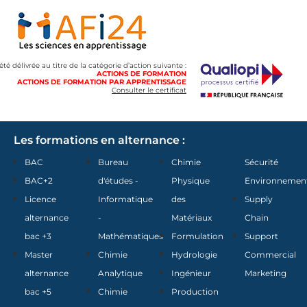
 été délivrée au titre de la catégorie d’action suivante :
ACTIONS DE FORMATION
ACTIONS DE FORMATION PAR APPRENTISSAGE
Consulter le certificat
Les formations en alternance :
BAC
Bureau
Chimie
Sécurité
BAC+2
d'études -
Physique
Environnemen
Licence
Informatique
des
Supply
alternance
-
Matériaux
Chain
bac +3
Mathématiques
Formulation
Support
Master
Chimie
Hydrologie
Commercial
alternance
Analytique
Ingénieur
Marketing
bac +5
Chimie
Production