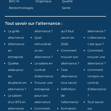
BAC+6
Organique
Qualité
Biotechnologies
Santé
Tout savoir sur l’alternance :
La grille
alternance ?
qu’il faut
alternance ?
alternance
Quel
savoir en
L’alternance
Alternance
rémunérati
2026
c’est quoi ?
en
on en
Comment
Comment
entreprise
alternance ?
trouver son
trouver une
Quelles
Le salaire en
alternance ?
alternance ?
aides pour
contrat
Taxe
Comment
les
d’alternance
alternance :
rompre un
étudiants en
Trouver une
tout savoir
contrat
alternance ?
entreprise
Définition
d’alternance
Le salaire
pour son
de
?
d’un BTS en
alternance
l’alternance
Tout savoir
alternance
Comment
formation
sur