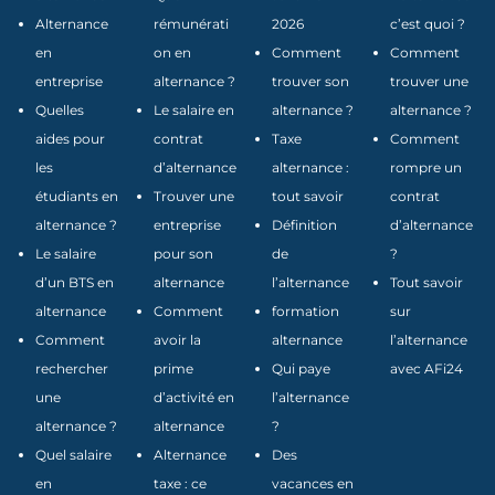
Alternance
rémunérati
2026
c’est quoi ?
en
on en
Comment
Comment
entreprise
alternance ?
trouver son
trouver une
Quelles
Le salaire en
alternance ?
alternance ?
aides pour
contrat
Taxe
Comment
les
d’alternance
alternance :
rompre un
étudiants en
Trouver une
tout savoir
contrat
alternance ?
entreprise
Définition
d’alternance
Le salaire
pour son
de
?
d’un BTS en
alternance
l’alternance
Tout savoir
alternance
Comment
formation
sur
Comment
avoir la
alternance
l’alternance
rechercher
prime
Qui paye
avec AFi24
une
d’activité en
l’alternance
alternance ?
alternance
?
Quel salaire
Alternance
Des
en
taxe : ce
vacances en