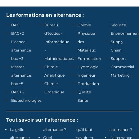
Les formations en alternance :
BAC
Bureau
Chimie
Sécurité
BAC+2
d'études -
Physique
Environnemen
Licence
Informatique
des
Supply
alternance
-
Matériaux
Chain
bac +3
Mathématiques
Formulation
Support
Master
Chimie
Hydrologie
Commercial
alternance
Analytique
Ingénieur
Marketing
bac +5
Chimie
Production
BAC+6
Organique
Qualité
Biotechnologies
Santé
Tout savoir sur l’alternance :
La grille
alternance ?
qu’il faut
alternance ?
alternance
Quel
savoir en
L’alternance