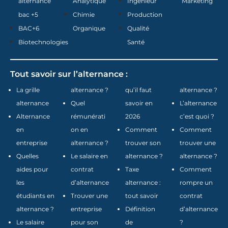
alternance
Analytique
Ingénieur
Marketing
bac +5
Chimie
Production
BAC+6
Organique
Qualité
Biotechnologies
Santé
Tout savoir sur l’alternance :
La grille
alternance ?
qu’il faut
alternance ?
alternance
Quel
savoir en
L’alternance
Alternance
rémunérati
2026
c’est quoi ?
en
on en
Comment
Comment
entreprise
alternance ?
trouver son
trouver une
Quelles
Le salaire en
alternance ?
alternance ?
aides pour
contrat
Taxe
Comment
les
d’alternance
alternance :
rompre un
étudiants en
Trouver une
tout savoir
contrat
alternance ?
entreprise
Définition
d’alternance
Le salaire
pour son
de
?