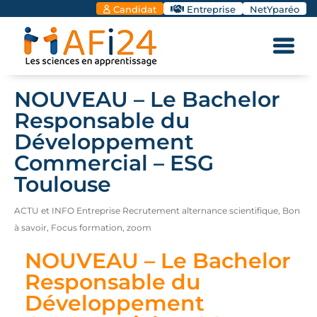
Candidat
Entreprise
NetYparéo
NOUVEAU – Le Bachelor
Responsable du
Développement
Commercial – ESG
Toulouse
ACTU et INFO Entreprise Recrutement alternance scientifique
,
Bon
à savoir
,
Focus formation
,
zoom
NOUVEAU – Le Bachelor
Responsable du
Développement