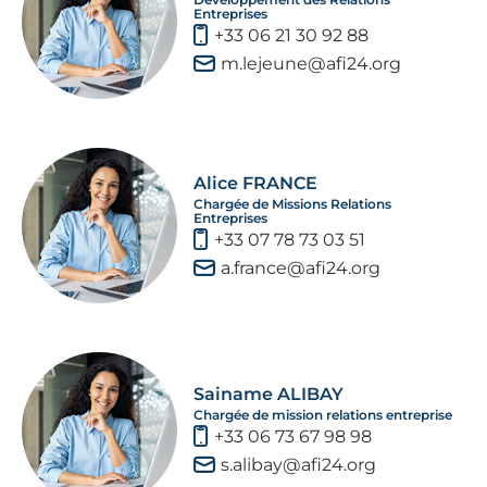
Entreprises
+33 06 21 30 92 88
m.lejeune@afi24.org
Alice FRANCE
Chargée de Missions Relations
Entreprises
+33 07 78 73 03 51
a.france@afi24.org
Sainame ALIBAY
Chargée de mission relations entreprise
+33 06 73 67 98 98
s.alibay@afi24.org