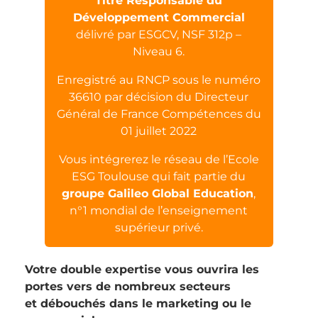
Titre Responsable du
Développement Commercial
délivré par ESGCV, NSF 312p –
Niveau 6.
Enregistré au RNCP sous le numéro
36610 par décision du Directeur
Général de France Compétences du
01 juillet 2022
Vous intégrerez le réseau de l’Ecole
ESG Toulouse qui fait partie du
groupe Galileo Global Education
,
n°1 mondial de l’enseignement
supérieur privé.
Votre double expertise vous ouvrira les
portes vers de nombreux secteurs
et débouchés dans le marketing ou le