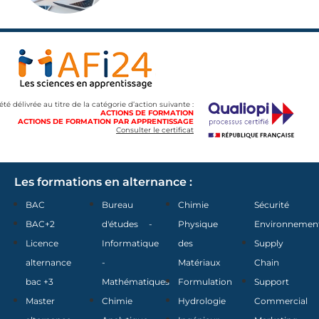
 été délivrée au titre de la catégorie d’action suivante :
ACTIONS DE FORMATION
ACTIONS DE FORMATION PAR APPRENTISSAGE
Consulter le certificat
Les formations en alternance :
BAC
Bureau
Chimie
Sécurité
BAC+2
d'études -
Physique
Environnemen
Licence
Informatique
des
Supply
alternance
-
Matériaux
Chain
bac +3
Mathématiques
Formulation
Support
Master
Chimie
Hydrologie
Commercial