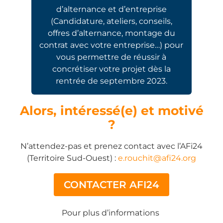
d’alternance et d’entreprise
(Candidature, ateliers, conseils,
offres d’alternance, montage du
contrat avec votre entreprise…) pour
vous permettre de réussir à
concrétiser votre projet dès la
rentrée de septembre 2023.
Alors, intéressé(e) et motivé
?
N’attendez-pas et prenez contact avec l’AFi24
(Territoire Sud-Ouest) :
e.rouchit@afi24.org
CONTACTER AFI24
Pour plus d’informations