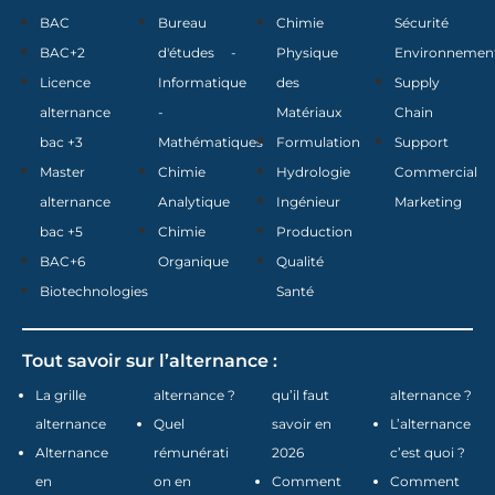
BAC
Bureau
Chimie
Sécurité
BAC+2
d'études -
Physique
Environnemen
Licence
Informatique
des
Supply
alternance
-
Matériaux
Chain
bac +3
Mathématiques
Formulation
Support
Master
Chimie
Hydrologie
Commercial
alternance
Analytique
Ingénieur
Marketing
bac +5
Chimie
Production
BAC+6
Organique
Qualité
Biotechnologies
Santé
Tout savoir sur l’alternance :
La grille
alternance ?
qu’il faut
alternance ?
alternance
Quel
savoir en
L’alternance
Alternance
rémunérati
2026
c’est quoi ?
en
on en
Comment
Comment