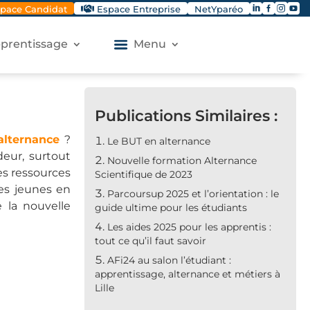




pace Candidat
Espace Entreprise
NetYparéo
apprentissage
Menu
Publications Similaires :
alternance
?
Le BUT en alternance
deur, surtout
Nouvelle formation Alternance
es ressources
Scientifique de 2023
es jeunes en
Parcoursup 2025 et l’orientation : le
e la nouvelle
guide ultime pour les étudiants
Les aides 2025 pour les apprentis :
tout ce qu’il faut savoir
AFi24 au salon l’étudiant :
apprentissage, alternance et métiers à
Lille