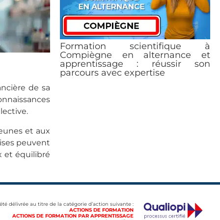
Formation scientifique à
Compiègne en alternance et
apprentissage : réussir son
parcours avec expertise
ancière de sa
connaissances
lective.
jeunes et aux
rises peuvent
 et équilibré
 été délivrée au titre de la catégorie d’action suivante :
ACTIONS DE FORMATION
ACTIONS DE FORMATION PAR APPRENTISSAGE