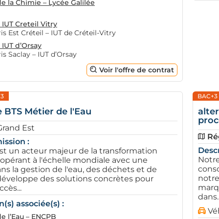
e la Chimie – Lycée Galilée
IUT Creteil Vitry
is Est Créteil – IUT de Créteil-Vitry
 IUT d’Orsay
is Saclay – IUT d’Orsay
Voir l'offre de contrat
3
BAC+3
 BTS Métier de l'Eau
alte
proc
Grand Est
Ré
ission :
Descr
st un acteur majeur de la transformation
Notre
 opérant à l'échelle mondiale avec une
cons
ns la gestion de l'eau, des déchets et de
notre
l développe des solutions concrètes pour
marqu
ccès...
dans..
(s) associée(s) :
Vé
de l’Eau – ENCPB