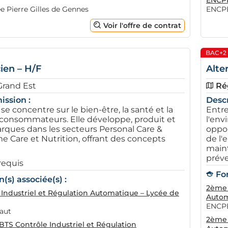
ENCP
 Pierre Gilles de Gennes
ENCPB
Voir l'offre de contrat
BAC+2
ien – H/F
Alte
Grand Est
Ré
ission :
Descr
 se concentre sur le bien-être, la santé et la
Entre
consommateurs. Elle développe, produit et
l'env
rques dans les secteurs Personal Care &
oppor
e Care et Nutrition, offrant des concepts
de l'
maint
préve
requis
Fo
(s) associée(s) :
2ème 
 Industriel et Régulation Automatique – Lycée de
Autom
ENCPB
caut
2ème 
TS Contrôle Industriel et Régulation