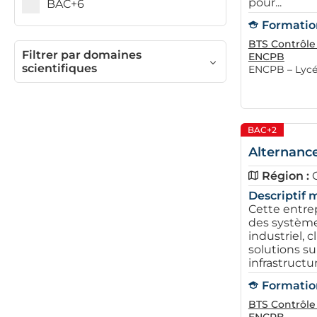
pour...
BAC+6
Formation
BTS Contrôle 
Filtrer par domaines
ENCPB
scientifiques
ENCPB – Lycée
BAC+2
Alternance
Région :
Descriptif m
Cette entrep
des système
industriel, 
solutions su
infrastructur
Formation
BTS Contrôle 