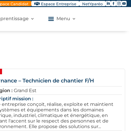




pace Candidat
Espace Entreprise
NetYparéo
apprentissage
Menu
rnance – Technicien de chantier F/H
gion :
Grand Est
iptif mission :
 entreprise conçoit, réalise, exploite et maintient
systèmes et équipements dans les domaines
rique, industriel, climatique et énergétique, en
nt l'accent sur le respect des personnes et de
ironnement. Elle propose des solutions sur...