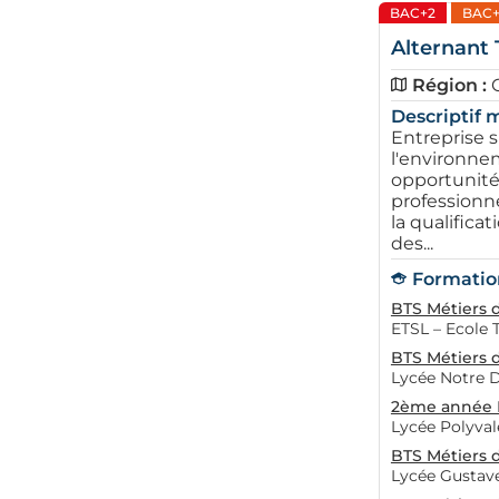
BAC+2
BAC+
Alternant 
Région :
Descriptif m
Entreprise s
l'environnem
opportunité
professionne
la qualificat
des...
Formation
BTS Métiers d
ETSL – Ecole 
BTS Métiers d
Lycée Notre 
2ème année B
Lycée Polyval
BTS Métiers d
Lycée Gustave