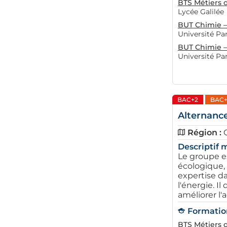
BTS Métiers d
Lycée Galilée
BUT Chimie – 
Université Par
BUT Chimie –
Université Par
BAC+2
BAC+
Alternance
Région :
Descriptif m
Le groupe e
écologique,
expertise da
l'énergie. I
améliorer l'a
Formation
BTS Métiers 