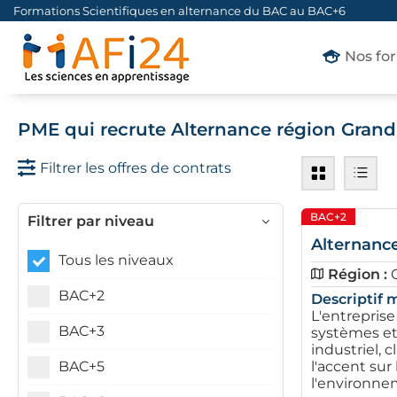
Formations Scientifiques en alternance du BAC au BAC+6
Nos fo
PME qui recrute Alternance région Grand
Filtrer les offres de contrats
BAC+2
Filtrer par niveau
Alternance
Tous les niveaux
Région :
BAC+2
Descriptif m
L'entreprise
BAC+3
systèmes et
industriel, 
BAC+5
l'accent su
l'environne