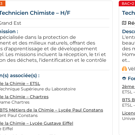
3
BAC+2
Technicien Chimiste – H/F
Tech
Grand Est
Ré
ission :
Descr
pécialisée dans la protection de
L'ent
ent et des milieux naturels, offrant des
beau
s d'apprentissage et de développement
des m
l. Les missions incluent la réception, le tri et
Home 
ion des déchets, l'identification et le contrôle
et...
Vé
(s) associée(s) :
Fo
e la Chimie – ETSL
2ème 
Technique Supérieure du Laboratoire
ETSL 
e la Chimie – Chartres
BTS B
Dame Chartres
ETSL 
TS Métiers de la Chimie – Lycée Paul Constans
Licen
ent Paul Constans
Univer
e la Chimie – Lycée Gustave Eiffel
 Eiffel