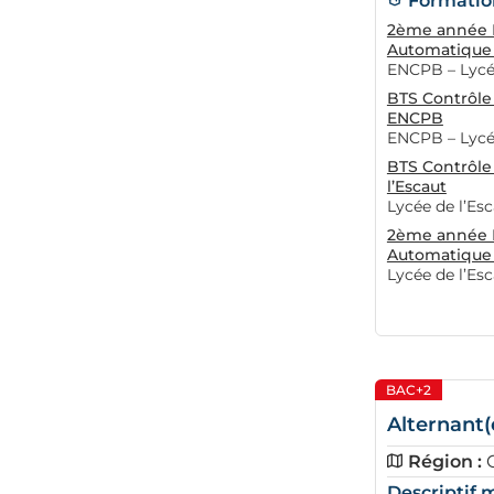
Formation
2ème année B
Automatique 
ENCPB – Lycée
BTS Contrôle 
ENCPB
ENCPB – Lycée
BTS Contrôle
l’Escaut
Lycée de l’Es
2ème année B
Automatique 
Lycée de l’Es
BAC+2
Alternant(
Région :
Descriptif m