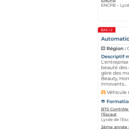
ENCPB
ENCPB – Lycée
BAC+2
Automatic
Région :
Descriptif m
L'entreprise
beauté des 
gère des ma
Beauty, Hom
innovants...
Véhicule 
Formation
BTS Contrôle
l’Escaut
Lycée de l’Es
2ème année B