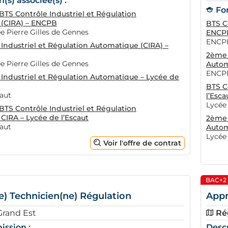
(s) associée(s) :
Fo
TS Contrôle Industriel et Régulation
(CIRA) – ENCPB
BTS C
 Pierre Gilles de Gennes
ENCP
ENCPB
Industriel et Régulation Automatique (CIRA) –
2ème 
 Pierre Gilles de Gennes
Autom
ENCPB
 Industriel et Régulation Automatique – Lycée de
BTS C
caut
l’Esca
Lycée 
TS Contrôle Industriel et Régulation
CIRA – Lycée de l’Escaut
2ème 
caut
Autom
Lycée 
Voir l'offre de contrat
BAC+2
e) Technicien(ne) Régulation
Appr
Grand Est
Ré
ission :
Descr