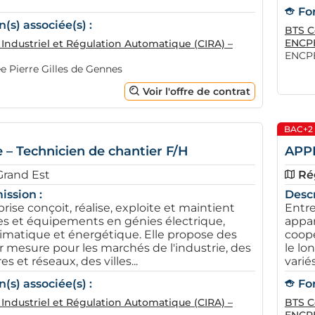
Fo
(s) associée(s) :
BTS C
ENCP
Industriel et Régulation Automatique (CIRA) –
ENCPB
 Pierre Gilles de Gennes
Voir l'offre de contrat
BAC+2
 – Technicien de chantier F/H
APP
Grand Est
Ré
ission :
Descr
rise conçoit, réalise, exploite et maintient
Entre
s et équipements en génies électrique,
appar
climatique et énergétique. Elle propose des
coopé
r mesure pour les marchés de l'industrie, des
le lo
es et réseaux, des villes...
varié
(s) associée(s) :
Fo
Industriel et Régulation Automatique (CIRA) –
BTS C