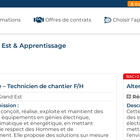
Es
rmations
Offres de contrats
Choisir l’
 Est & Apprentissage
BAC+2
 – Technicien de chantier F/H
Alte
Grand Est
Ré
ission :
Descr
 conçoit, réalise, exploite et maintient des
Cette
 équipements en génies électrique,
des 
climatique et énergétique, en mettant
élect
r le respect des Hommes et de
metta
ment. Elle propose des solutions sur mesure
l'env