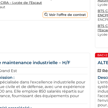
Autom
CIRA – Lycée de l’Escaut
Lycée 
caut
BTS C
Voir l'offre de contrat
ENCP
ENCPB
BTS C
l’Esca
Lycée 
BAC+2
 maintenance industrielle – H/F
ALTE
Grand Est
Ré
ission :
Descr
pécialisée dans l'excellence industrielle pour
L'ent
ue civile et de défense, avec une expérience
systè
00 ans. Elle emploie 850 salariés répartis sur
indus
 France, fournissant des équipements pour
l'acc
l'env
pour..