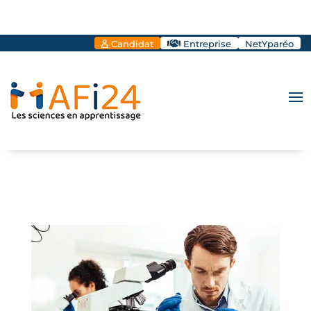
Candidat
Entreprise
NetYparéo