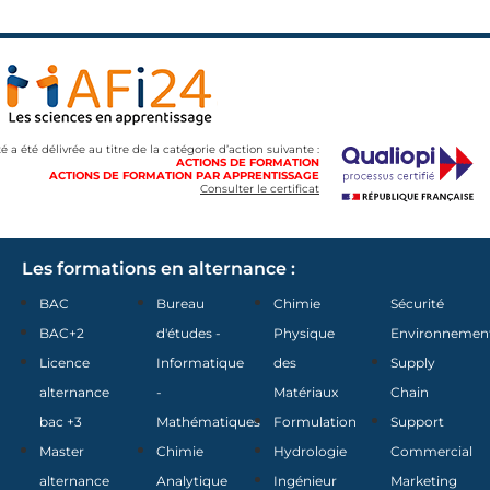
té a été délivrée au titre de la catégorie d’action suivante :
ACTIONS DE FORMATION
ACTIONS DE FORMATION PAR APPRENTISSAGE
Consulter le certificat
Les formations en alternance :
BAC
Bureau
Chimie
Sécurité
BAC+2
d'études -
Physique
Environnemen
Licence
Informatique
des
Supply
alternance
-
Matériaux
Chain
bac +3
Mathématiques
Formulation
Support
Master
Chimie
Hydrologie
Commercial
alternance
Analytique
Ingénieur
Marketing