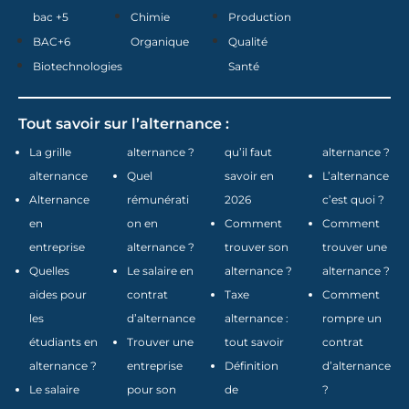
bac +5
Chimie
Production
BAC+6
Organique
Qualité
Biotechnologies
Santé
Tout savoir sur l’alternance :
La grille
alternance ?
qu’il faut
alternance ?
alternance
Quel
savoir en
L’alternance
Alternance
rémunérati
2026
c’est quoi ?
en
on en
Comment
Comment
entreprise
alternance ?
trouver son
trouver une
Quelles
Le salaire en
alternance ?
alternance ?
aides pour
contrat
Taxe
Comment
les
d’alternance
alternance :
rompre un
étudiants en
Trouver une
tout savoir
contrat
alternance ?
entreprise
Définition
d’alternance
Le salaire
pour son
de
?