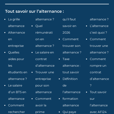
Tout savoir sur l’alternance :
La grille
alternance ?
qu’il faut
alternance ?
alternance
Quel
savoir en
L’alternance
Alternance
rémunérati
2026
c’est quoi ?
en
on en
Comment
Comment
entreprise
alternance ?
trouver son
trouver une
Quelles
Le salaire en
alternance ?
alternance ?
aides pour
contrat
Taxe
Comment
les
d’alternance
alternance :
rompre un
étudiants en
Trouver une
tout savoir
contrat
alternance ?
entreprise
Définition
d’alternance
Le salaire
pour son
de
?
d’un BTS en
alternance
l’alternance
Tout savoir
alternance
Comment
formation
sur
Comment
avoir la
alternance
l’alternance
rechercher
prime
Qui paye
avec AFi24