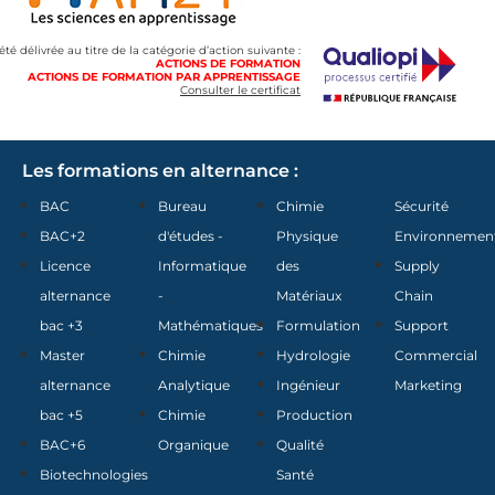
 été délivrée au titre de la catégorie d’action suivante :
ACTIONS DE FORMATION
ACTIONS DE FORMATION PAR APPRENTISSAGE
Consulter le certificat
Les formations en alternance :
BAC
Bureau
Chimie
Sécurité
BAC+2
d'études -
Physique
Environnemen
Licence
Informatique
des
Supply
alternance
-
Matériaux
Chain
bac +3
Mathématiques
Formulation
Support
Master
Chimie
Hydrologie
Commercial
alternance
Analytique
Ingénieur
Marketing
bac +5
Chimie
Production
BAC+6
Organique
Qualité
Biotechnologies
Santé