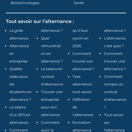
Biotechnologies
Santé
Tout savoir sur l’alternance :
La grille
alternance ?
qu’il faut
alternance ?
alternance
Quel
savoir en
L’alternance
Alternance
rémunérati
2026
c’est quoi ?
en
on en
Comment
Comment
entreprise
alternance ?
trouver son
trouver une
Quelles
Le salaire en
alternance ?
alternance ?
aides pour
contrat
Taxe
Comment
les
d’alternance
alternance :
rompre un
étudiants en
Trouver une
tout savoir
contrat
alternance ?
entreprise
Définition
d’alternance
Le salaire
pour son
de
?
d’un BTS en
alternance
l’alternance
Tout savoir
alternance
Comment
formation
sur
Comment
avoir la
alternance
l’alternance