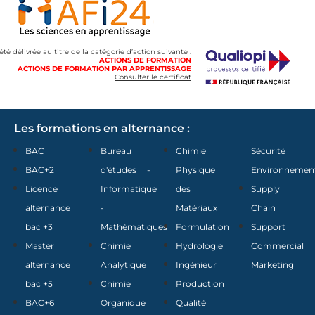
 été délivrée au titre de la catégorie d’action suivante :
ACTIONS DE FORMATION
ACTIONS DE FORMATION PAR APPRENTISSAGE
Consulter le certificat
Les formations en alternance :
BAC
Bureau
Chimie
Sécurité
BAC+2
d'études -
Physique
Environnemen
Licence
Informatique
des
Supply
alternance
-
Matériaux
Chain
bac +3
Mathématiques
Formulation
Support
Master
Chimie
Hydrologie
Commercial
alternance
Analytique
Ingénieur
Marketing
bac +5
Chimie
Production
BAC+6
Organique
Qualité