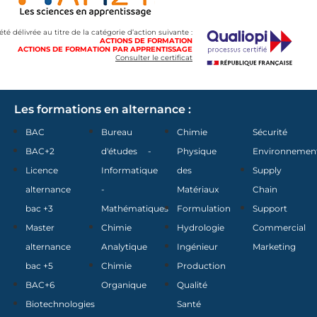
 été délivrée au titre de la catégorie d’action suivante :
ACTIONS DE FORMATION
ACTIONS DE FORMATION PAR APPRENTISSAGE
Consulter le certificat
Les formations en alternance :
BAC
Bureau
Chimie
Sécurité
BAC+2
d'études -
Physique
Environnemen
Licence
Informatique
des
Supply
alternance
-
Matériaux
Chain
bac +3
Mathématiques
Formulation
Support
Master
Chimie
Hydrologie
Commercial
alternance
Analytique
Ingénieur
Marketing
bac +5
Chimie
Production
BAC+6
Organique
Qualité
Biotechnologies
Santé