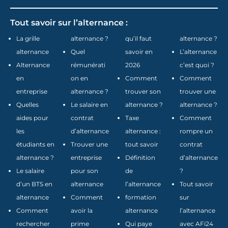
Tout savoir sur l’alternance :
La grille
alternance ?
qu’il faut
alternance ?
alternance
Quel
savoir en
L’alternance
Alternance
rémunérati
2026
c’est quoi ?
en
on en
Comment
Comment
entreprise
alternance ?
trouver son
trouver une
Quelles
Le salaire en
alternance ?
alternance ?
aides pour
contrat
Taxe
Comment
les
d’alternance
alternance :
rompre un
étudiants en
Trouver une
tout savoir
contrat
alternance ?
entreprise
Définition
d’alternance
Le salaire
pour son
de
?
d’un BTS en
alternance
l’alternance
Tout savoir
alternance
Comment
formation
sur
Comment
avoir la
alternance
l’alternance
rechercher
prime
Qui paye
avec AFi24