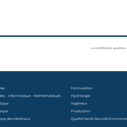
La certification qualité a
ies
Formulation
des - Informatique - Mathématiques
Hydrologie
tique
Ingénieur
nique
Production
que des Matériaux
Qualité Santé Sécurité Environ