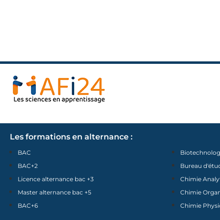
Les formations en alternance :
BAC
Biotechnolog
BAC+2
Bureau d'étu
Licence alternance bac +3
Chimie Analy
Master alternance bac +5
Chimie Orga
BAC+6
Chimie Physi