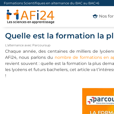
Formations Scientifiques en alternance du BAC au BAC+6
Nos fo
Quelle est la formation la
L'alternance avec Parcoursup
Chaque année, des centaines de milliers de lycéens 
AFi24, nous parlons du
nombre de formations en ap
revient souvent : quelle est la formation la plus dema
les lycéens et futurs bacheliers, cet article va t’intére
!