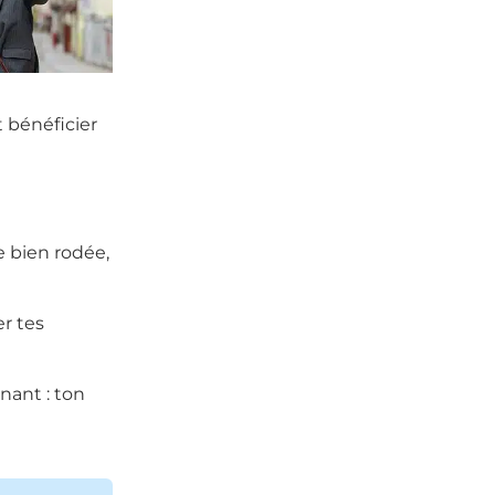
t bénéficier
 bien rodée,
er tes
nant : ton