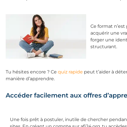
Ce format n’est 
acquérir une vr
forger une ident
structurant.
Tu hésites encore ? Ce
quiz rapide
peut t’aider à déter
manière d’apprendre.
Accéder facilement aux offres d’appr
Une fois prêt à postuler, inutile de chercher pend
sites. En créant un compte sur afi24.org, tu accèdes 