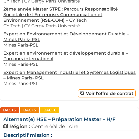
CY Tech | CY Cergy Paris Université
2ème année Master STPE : Parcours Responsabilité
Sociétale de l’Entreprise, Communication et
Environnement (RSE-COM) – CY Tech
CY Tech | CY Cergy Paris Université
Expert en Environnement et Développement Durable –
Mines Paris- PSL
Mines Paris-PSL
Expert en environnement et développement durable –
Parcours international
Mines Paris-PSL
Expert en Management Industriel et Systèmes Logistiques
– Mines Paris- PSL
Mines Paris-PSL
Voir l'offre de contrat
BAC+3
BAC+5
BAC+6
Alternant(e) HSE – Préparation Master – H/F
Région :
Centre-Val de Loire
Descriptif mission :