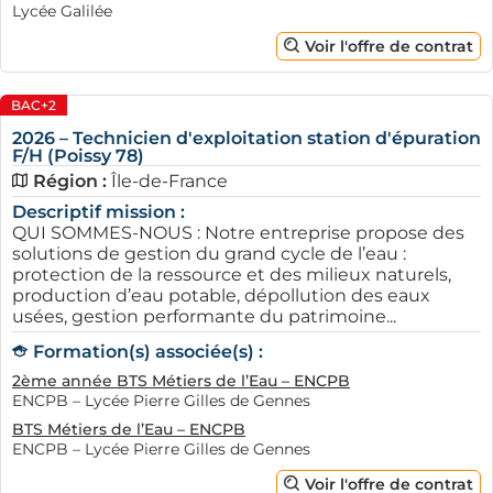
entreprises peuvent ainsi instaurer un cadre
Lycée Galilée
pédagogique adapté à leur culture et à leurs objectifs.
Voir l'offre de contrat
En intégrant des alternants, elles bénéficient d'une
force de travail jeune et dynamique, apportant souvent
BAC+2
une vision novatrice sur les tâches à accomplir.
2026 – Technicien d'exploitation station d'épuration
Ensuite, l'alternance permet une meilleure fidélisation
F/H (Poissy 78)
des employés. En investissant dans la formation de
Région :
Île-de-France
jeunes talents, les entreprises créent un lien de
Descriptif mission :
confiance et de loyauté. Ces apprentis, ayant bénéficié
QUI SOMMES-NOUS : Notre entreprise propose des
solutions de gestion du grand cycle de l’eau :
d'une immersion dans l'entreprise, sont plus
protection de la ressource et des milieux naturels,
susceptibles de rester après leur contrat, réduisant ainsi
production d’eau potable, dépollution des eaux
le turn-over. De plus, cette approche favorisera une
usées, gestion performante du patrimoine...
transmission des compétences intergénérationnelle,
Formation(s) associée(s) :
enrichissant le savoir-faire de l'équipe existante.
2ème année BTS Métiers de l’Eau – ENCPB
ENCPB – Lycée Pierre Gilles de Gennes
BTS Métiers de l’Eau – ENCPB
ENCPB – Lycée Pierre Gilles de Gennes
Voir l'offre de contrat