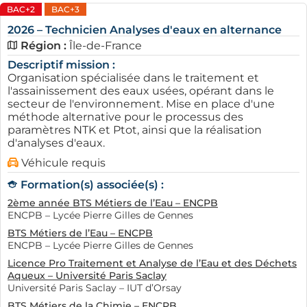
Ces différents secteurs offrent une palette
BAC+2
BAC+3
d'opportunités variées pour les jeunes en quête
2026 – Technicien Analyses d'eaux en alternance
d'alternance à Vélizy-Villacoublay, faisant de cette
Région :
Île-de-France
région un terrain idéal pour débuter une carrière
Descriptif mission :
prometteuse.
Organisation spécialisée dans le traitement et
l'assainissement des eaux usées, opérant dans le
AFi24 : votre ressource pour
secteur de l'environnement. Mise en place d'une
l'alternance à Vélizy Villacoublay
méthode alternative pour le processus des
paramètres NTK et Ptot, ainsi que la réalisation
AFi24 se présente comme la référence incontournable
d'analyses d'eaux.
pour tous ceux qui cherchent une alternance à Vélizy-
Véhicule requis
Villacoublay. Cette plateforme ne se limite pas à la
Formation(s) associée(s) :
simple diffusion d'offres; elle offre une multitude de
fonctionnalités pour optimiser votre recherche. Avec
2ème année BTS Métiers de l’Eau – ENCPB
ENCPB – Lycée Pierre Gilles de Gennes
ses mises à jour en temps réel, les utilisateurs peuvent
BTS Métiers de l’Eau – ENCPB
régulièrement découvrir de nouvelles opportunités
ENCPB – Lycée Pierre Gilles de Gennes
adaptées à leurs besoins.
Licence Pro Traitement et Analyse de l’Eau et des Déchets
Aqueux – Université Paris Saclay
De plus, AFi24 propose des témoignages d'étudiants et
Université Paris Saclay – IUT d’Orsay
d'entreprises, permettant d'enrichir votre
BTS Métiers de la Chimie – ENCPB