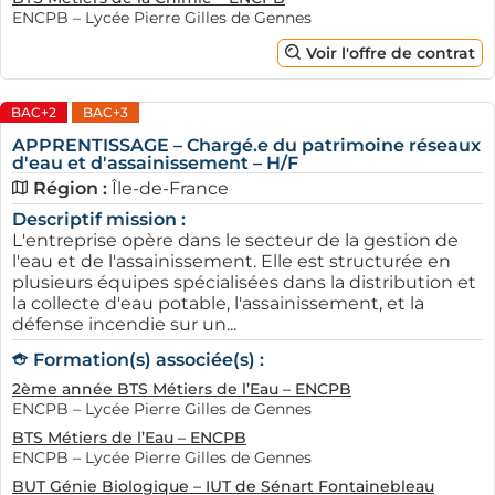
compréhension du monde de l'alternance. Grâce à des
ENCPB – Lycée Pierre Gilles de Gennes
conseils pratiques, vous pourrez affiner votre approche
Voir l'offre de contrat
et maximiser vos chances de succès, par exemple pour
obtenir une alternance en logistique
. Que vous soyez
BAC+2
BAC+3
apprenti ou employeur, AFi24 est votre allié idéal dans
cette aventure professionnelle.
APPRENTISSAGE – Chargé.e du patrimoine réseaux
d'eau et d'assainissement – H/F
Ouvrir un compte sur AFi24 vous permettra de rester
Région :
Île-de-France
informé des dernières offres d'alternance et d'étendre
Descriptif mission :
votre réseau professionnel à Vélizy-Villacoublay.
L'entreprise opère dans le secteur de la gestion de
l'eau et de l'assainissement. Elle est structurée en
plusieurs équipes spécialisées dans la distribution et
la collecte d'eau potable, l'assainissement, et la
défense incendie sur un...
Formation(s) associée(s) :
2ème année BTS Métiers de l’Eau – ENCPB
ENCPB – Lycée Pierre Gilles de Gennes
BTS Métiers de l’Eau – ENCPB
ENCPB – Lycée Pierre Gilles de Gennes
BUT Génie Biologique – IUT de Sénart Fontainebleau