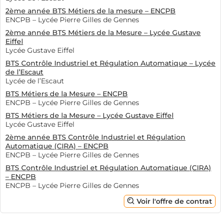
À Vélizy-Villacoublay et dans d’autres villes du 78,
2ème année BTS Métiers de la mesure – ENCPB
plusieurs secteurs d'activité se distinguent par leur
ENCPB – Lycée Pierre Gilles de Gennes
propension à recruter des alternants. Les domaines de
2ème année BTS Métiers de la Mesure – Lycée Gustave
la technologie et de l'informatique sont
Eiffel
Lycée Gustave Eiffel
particulièrement dynamiques. De nombreuses
BTS Contrôle Industriel et Régulation Automatique – Lycée
entreprises innovantes y développent des solutions
de l’Escaut
variées, ce qui crée une demande soutenue pour des
Lycée de l’Escaut
profils qualifiés. Le secteur industriel, avec l’essor de la
BTS Métiers de la Mesure – ENCPB
transition écologique, cherche également à intégrer
ENCPB – Lycée Pierre Gilles de Gennes
des jeunes talents formés aux enjeux actuels.
BTS Métiers de la Mesure – Lycée Gustave Eiffel
Lycée Gustave Eiffel
En parallèle, le domaine du commerce et des services
2ème année BTS Contrôle Industriel et Régulation
est en pleine expansion. Les entreprises recherchent
Automatique (CIRA) – ENCPB
des jeunes capable de répondre aux nouvelles attentes
ENCPB – Lycée Pierre Gilles de Gennes
des consommateurs et de s'adapter rapidement aux
BTS Contrôle Industriel et Régulation Automatique (CIRA)
– ENCPB
changements du marché. La santé constitue un autre
ENCPB – Lycée Pierre Gilles de Gennes
secteur en forte demande d'apprentis, notamment en
Voir l'offre de contrat
sciences et technologies de la santé.