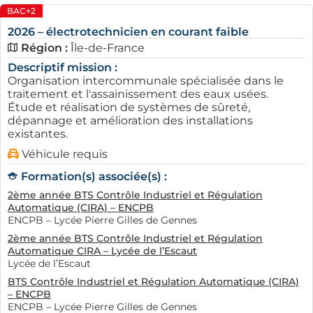
Trouver une entreprise qui recrute en alternance à
BAC+2
Vélizy (78140) n'est pas une tâche insurmontable.
2026 – électrotechnicien en courant faible
Diverses stratégies peuvent être mises en place. Tout
Région :
Île-de-France
d'abord, il est intéressant d'explorer les plateformes de
Descriptif mission :
recherche d'emploi comme AFi24, qui répertorie de
Organisation intercommunale spécialisée dans le
nombreuses entreprises recherchant des
apprentis
traitement et l'assainissement des eaux usées.
Étude et réalisation de systèmes de sûreté,
dans la chimie physique des matériaux
. Grâce à sa mise
dépannage et amélioration des installations
à jour régulière des offres, vous pourrez facilement
existantes.
trouver des opportunités adaptées à votre profil et à
Véhicule requis
vos attentes.
Formation(s) associée(s) :
Ensuite, n'hésitez pas à utiliser les réseaux sociaux
2ème année BTS Contrôle Industriel et Régulation
professionnels comme LinkedIn. En y développant
Automatique (CIRA) – ENCPB
votre réseau, vous pouvez également rejoindre des
ENCPB – Lycée Pierre Gilles de Gennes
groupes dédiés à l'alternance. Participez à des forums
2ème année BTS Contrôle Industriel et Régulation
Automatique CIRA – Lycée de l’Escaut
et échanges, car cela peut accroître vos chances de
Lycée de l’Escaut
découvrir des entreprises cachées qui recrutent des
BTS Contrôle Industriel et Régulation Automatique (CIRA)
apprentis.
– ENCPB
ENCPB – Lycée Pierre Gilles de Gennes