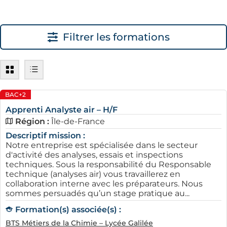
d'une entreprise qui recrute en alternance à Vélizy, vous
permettant de naviguer à travers différentes options et
secteurs.
Filtrer les formations
BAC+2
Apprenti Analyste air – H/F
Région :
Île-de-France
Descriptif mission :
Notre entreprise est spécialisée dans le secteur
Les avantages de l'alternance
d'activité des analyses, essais et inspections
pour les entreprises Véliziennes
techniques. Sous la responsabilité du Responsable
technique (analyses air) vous travaillerez en
L’apprentissage présente de nombreux atouts pour les
collaboration interne avec les préparateurs. Nous
entreprises situées à Vélizy-Villacoublay. Tout d'abord,
sommes persuadés qu’un stage pratique au...
ce mode de formation offre une possibilité de façonner
Formation(s) associée(s) :
des talents selon des besoins spécifiques. Les
BTS Métiers de la Chimie – Lycée Galilée