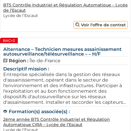
BTS Contrôle Industriel et Régulation Automatique – Lycée
de l’Escaut
Lycée de l’Escaut
Voir l'offre de contrat
BAC+2
Alternance – Technicien mesures assainissement
autosurveillance/télésurveillance – – H/F
Enfin, pensez à soigner votre CV et votre lettre de
Région :
Île-de-France
motivation, car ils sont vos premiers ambassadeurs.
Adapter chaque candidature à l'entreprise ciblée vous
Descriptif mission :
Entreprise spécialisée dans la gestion des réseaux
permettra de montrer votre motivation et votre intérêt
d'assainissement, opérant dans le secteur de
pour le poste. Prendre le temps de personnaliser vos
l'environnement et des infrastructures. Participer à
documents est une étape essentielle pour se
l'exploitation et au bon fonctionnement des
démarquer des autres candidats.
dispositifs d'autosurveillance sur les réseaux
d'assainissement. Installer et raccorder les capteurs...
Les secteurs d'activité qui
Formation(s) associée(s) :
recrutent en alternance dans la
2ème année BTS Contrôle Industriel et Régulation
région
Automatique CIRA – Lycée de l’Escaut
Lycée de l’Escaut