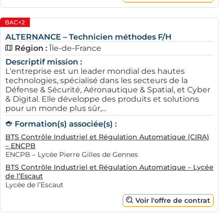
BAC+2
ALTERNANCE – Technicien méthodes F/H
Région :
Île-de-France
Un autre aspect valorisant réside dans l'impact positif
Descriptif mission :
sur la culture d'entreprise. En intégrant des jeunes aux
L'entreprise est un leader mondial des hautes
parcours divers, les entreprises stimulent un échange
technologies, spécialisé dans les secteurs de la
Défense & Sécurité, Aéronautique & Spatial, et Cyber
d'idées et de savoirs. Les échanges entre les employés
& Digital. Elle développe des produits et solutions
expérimentés et les apprentis favorisent un
pour un monde plus sûr,...
environnement de travail collaboratif. Ainsi, l'alternance
Formation(s) associée(s) :
est un véritable atout stratégique pour renforcer la
BTS Contrôle Industriel et Régulation Automatique (CIRA)
performance et l’innovation des entreprises à Vélizy-
– ENCPB
Villacoublay.
ENCPB – Lycée Pierre Gilles de Gennes
Comment trouver une entreprise
BTS Contrôle Industriel et Régulation Automatique – Lycée
de l’Escaut
qui recrute en alternance à Vélizy
Lycée de l’Escaut
Villacoublay dans le département
Voir l'offre de contrat
des Yvelines