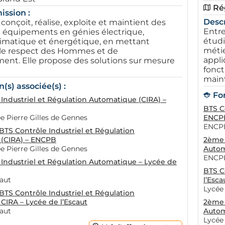
Ré
ission :
Descr
 conçoit, réalise, exploite et maintient des
Entre
 équipements en génies électrique,
étudi
climatique et énergétique, en mettant
métie
r le respect des Hommes et de
appli
ment. Elle propose des solutions sur mesure
fonct
maint
(s) associée(s) :
Fo
Industriel et Régulation Automatique (CIRA) –
BTS C
 Pierre Gilles de Gennes
ENCP
ENCPB
TS Contrôle Industriel et Régulation
(CIRA) – ENCPB
2ème 
 Pierre Gilles de Gennes
Autom
ENCPB
 Industriel et Régulation Automatique – Lycée de
BTS C
caut
l’Esca
Lycée 
TS Contrôle Industriel et Régulation
CIRA – Lycée de l’Escaut
2ème 
caut
Autom
Lycée 