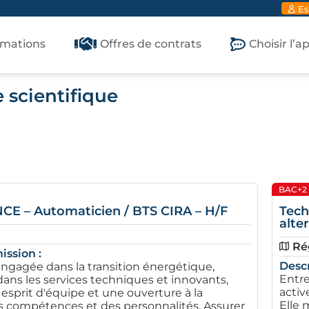
Es
rmations
Offres de contrats
Choisir l’
 scientifique
BAC+2
E – Automaticien / BTS CIRA – H/F
Tech
alte
Ré
ission :
Descr
engagée dans la transition énergétique,
Entre
dans les services techniques et innovants,
activ
 esprit d'équipe et une ouverture à la
Elle 
es compétences et des personnalités. Assurer