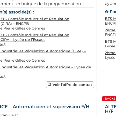
cybers
ement technique de la programmation...
Fo
(s) associée(s) :
BTS M
TS Contrôle Industriel et Régulation
ENCPB
(CIRA) – ENCPB
 Pierre Gilles de Gennes
2ème 
ENCPB
TS Contrôle Industriel et Régulation
CIRA – Lycée de l’Escaut
BTS M
caut
Lycée 
Industriel et Régulation Automatique (CIRA) –
2ème 
Lycée 
 Pierre Gilles de Gennes
 Industriel et Régulation Automatique – Lycée de
caut
Voir l'offre de contrat
BAC+2
E – Automaticien et supervision F/H
ALT
H/F
Grand Est