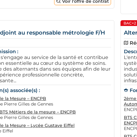
Voir l'offre de contrat
BAC+2
djoint au responsable métrologie F/H
Alte
Ré
ission :
Descr
 s'engage au service de la santé et contribue
L'ent
on essentielle au cœur du système de soins.
systè
le des alternants dans ses équipes afin de leur
indus
xpérience professionnelle concrète,
solut
sante...
infras
(s) associée(s) :
Fo
de la Mesure – ENCPB
2ème 
 Pierre Gilles de Gennes
Autom
ENCPB
TS Métiers de la mesure – ENCPB
 Pierre Gilles de Gennes
BTS C
ENCP
e la Mesure – Lycée Gustave Eiffel
ENCPB
 Eiffel
BTS C