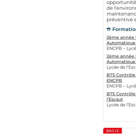
opportunités
de l'enviro
maintenance
préventive et
Formation
2ème année B
Automatique 
ENCPB – Lycée
2ème année B
Automatique 
Lycée de l’Es
BTS Contrôle 
ENCPB
ENCPB – Lycée
BTS Contrôle
l’Escaut
Lycée de l’Es
BAC+2