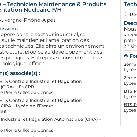
 – Technicien Maintenance & Produits
Tech
ntation Nucléaire F/H
Ré
Auvergne-Rhône-Alpes
Descr
ission :
Nous 
 opère dans le secteur industriel, se
vacci
sur le maintien et l'amélioration des
patie
 techniques. Elle offre un environnement
37 sit
 structuré, propice au développement des
Fo
 pratiques. Entreprise innovante dans le
nologique, offrant...
2ème 
Lycée 
(s) associée(s) :
2ème 
TS Contrôle Industriel et Régulation
Lycée
(CIRA) – ENCPB
BTS P
 Pierre Gilles de Gennes
Lycée 
TS Contrôle Industriel et Régulation
BTS P
CIRA – Lycée de l’Escaut
Lycée
caut
Industriel et Régulation Automatique (CIRA) –
 Pierre Gilles de Gennes