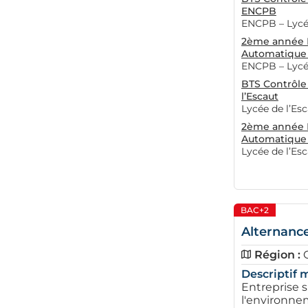
ENCPB
ENCPB – Lycée
2ème année B
Automatique 
ENCPB – Lycée
BTS Contrôle
l’Escaut
Lycée de l’Es
2ème année B
Automatique 
Lycée de l’Es
BAC+2
Alternance
Région :
Descriptif m
Entreprise s
l'environnem