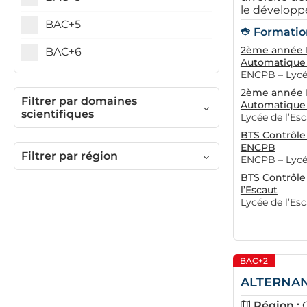
le développ
BAC+5
Formation
2ème année B
BAC+6
Automatique 
ENCPB – Lycée
2ème année B
Filtrer par domaines
Automatique 
scientifiques
Lycée de l’Es
BTS Contrôle 
ENCPB
Filtrer par région
ENCPB – Lycée
BTS Contrôle
l’Escaut
Lycée de l’Es
BAC+2
ALTERNANC
Région :