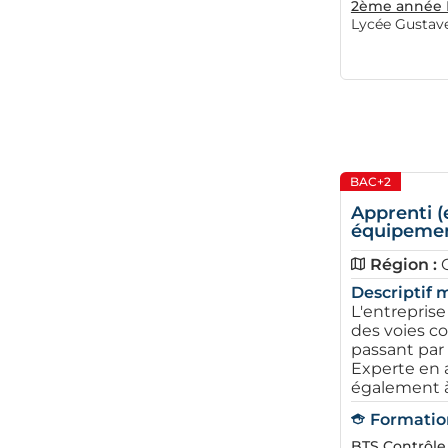
2ème année B
Lycée Gustave
BAC+2
Apprenti (
équipement
Région :
Descriptif m
L'entreprise
des voies c
passant par 
Experte en 
également à l
Formation
BTS Contrôle 